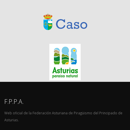
F.P.P.A.
Web oficial de la Federación Asturiana de Piragüismo del Principado de
Asturias.