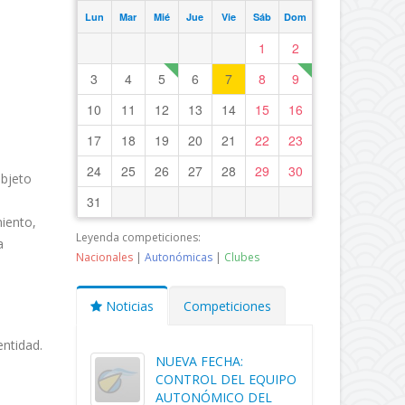
Lun
Mar
Mié
Jue
Vie
Sáb
Dom
1
2
3
4
5
6
7
8
9
10
11
12
13
14
15
16
17
18
19
20
21
22
23
24
25
26
27
28
29
30
objeto
31
iento,
Leyenda competiciones:
a
Nacionales
|
Autonómicas
|
Clubes
Noticias
Competiciones
entidad.
NUEVA FECHA:
CONTROL DEL EQUIPO
AUTONÓMICO DEL