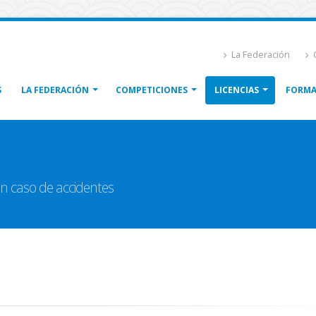
La Federación
C
S
LA FEDERACIÓN
COMPETICIONES
LICENCIAS
FORMA
n caso de accidentes