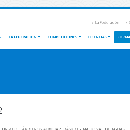
La Federación
C
S
LA FEDERACIÓN
COMPETICIONES
LICENCIAS
FORMA
2
URSO DE ÁRBITROS AUXILIAR, BÁSICO Y NACIONAL DE AGUAS