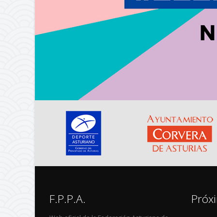
F.P.P.A.
Próx