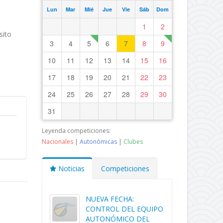
Lun
Mar
Mié
Jue
Vie
Sáb
Dom
1
2
sito
3
4
5
6
7
8
9
10
11
12
13
14
15
16
17
18
19
20
21
22
23
24
25
26
27
28
29
30
31
Leyenda competiciones:
Nacionales
|
Autonómicas
|
Clubes
Noticias
Competiciones
NUEVA FECHA:
CONTROL DEL EQUIPO
AUTONÓMICO DEL