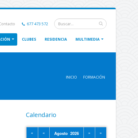
ontacto
677 473 572
CIÓN
CLUBES
RESIDENCIA
MULTIMEDIA
INICIO
FORMACIÓN
Calendario
«
«
»
»
Agosto 2026