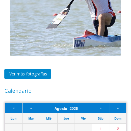
Ver más fotografías
Calendario
«
«
»
»
Agosto 2026
Lun
Mar
Mié
Jue
Vie
Sáb
Dom
1
2