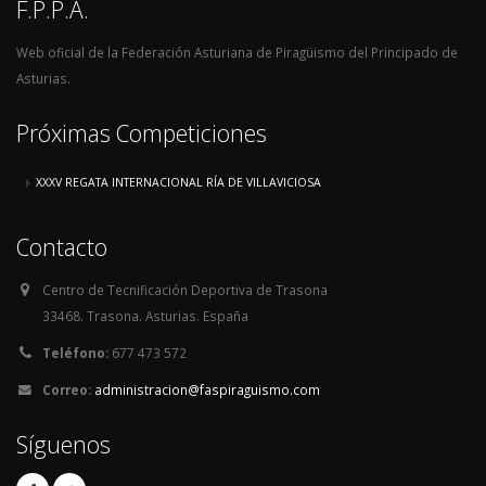
F.P.P.A.
Web oficial de la Federación Asturiana de Piragüismo del Principado de
Asturias.
Próximas Competiciones
XXXV REGATA INTERNACIONAL RÍA DE VILLAVICIOSA
Contacto
Centro de Tecnificación Deportiva de Trasona
33468. Trasona. Asturias. España
Teléfono:
677 473 572
Correo:
administracion@faspiraguismo.com
Síguenos