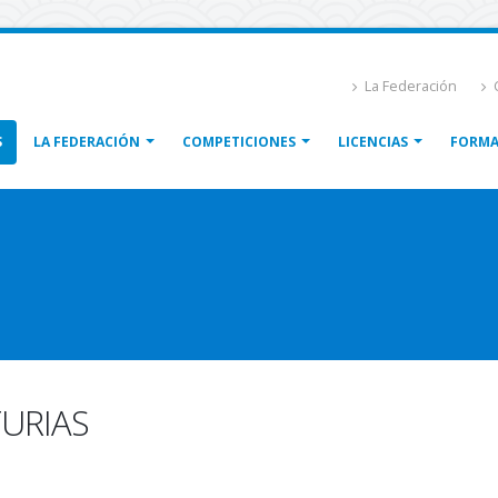
La Federación
C
S
LA FEDERACIÓN
COMPETICIONES
LICENCIAS
FORMA
URIAS