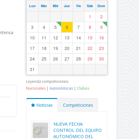
Lun
Mar
Mié
Jue
Vie
Sáb
Dom
1
2
3
4
5
6
7
8
9
intensa
10
11
12
13
14
15
16
17
18
19
20
21
22
23
24
25
26
27
28
29
30
31
Leyenda competiciones:
Nacionales
|
Autonómicas
|
Clubes
Noticias
Competiciones
NUEVA FECHA:
CONTROL DEL EQUIPO
AUTONÓMICO DEL