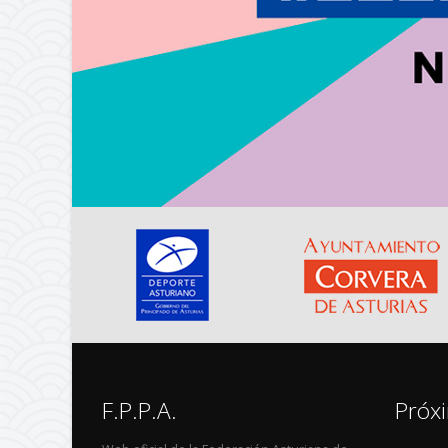
F.P.P.A.
Próx