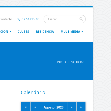
ontacto
677 473 572
CIÓN
CLUBES
RESIDENCIA
MULTIMEDIA
INICIO
NOTICIAS
Calendario
«
«
»
»
Agosto 2026