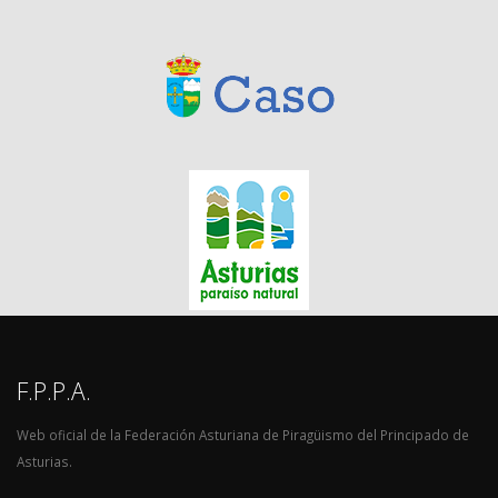
F.P.P.A.
Web oficial de la Federación Asturiana de Piragüismo del Principado de
Asturias.