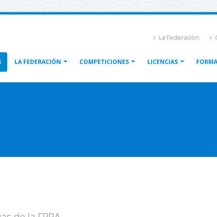
La Federación
C
S
LA FEDERACIÓN
COMPETICIONES
LICENCIAS
FORMA
as de la FPPA.