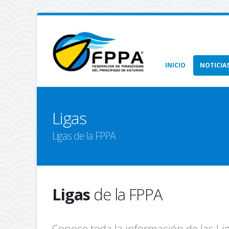
INICIO
NOTICIA
Ligas
Ligas de la FPPA
Ligas
de la FPPA
Conoce toda la información de las Lig