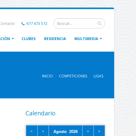
ontacto
677 473 572
CIÓN
CLUBES
RESIDENCIA
MULTIMEDIA
INICIO
COMPETICIONES
LIGAS
Calendario
«
«
»
»
Agosto 2026