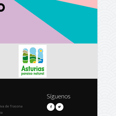
Síguenos
tiva de Trasona
ña