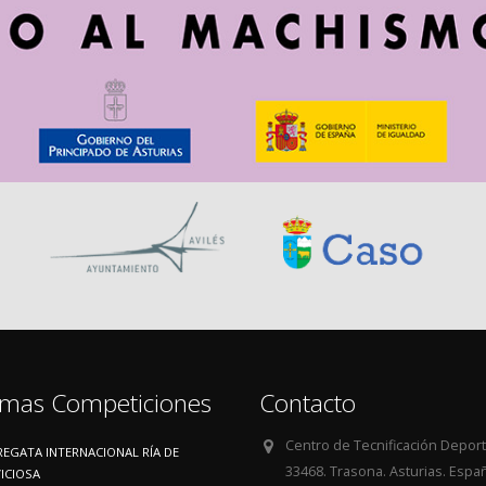
imas Competiciones
Contacto
Centro de Tecnificación Depor
REGATA INTERNACIONAL RÍA DE
33468. Trasona. Asturias. Espa
VICIOSA