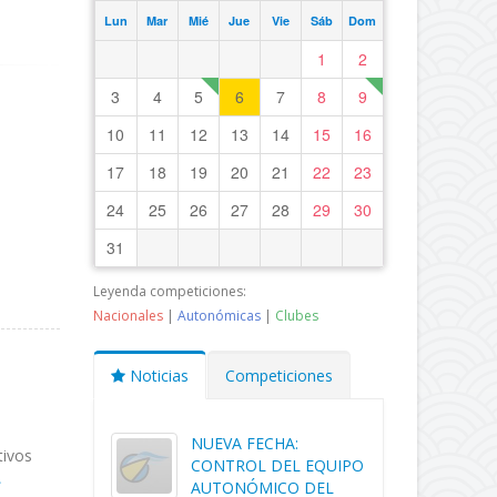
Lun
Mar
Mié
Jue
Vie
Sáb
Dom
1
2
3
4
5
6
7
8
9
10
11
12
13
14
15
16
17
18
19
20
21
22
23
a
24
25
26
27
28
29
30
31
Leyenda competiciones:
Nacionales
|
Autonómicas
|
Clubes
Noticias
Competiciones
NUEVA FECHA:
tivos
CONTROL DEL EQUIPO
AUTONÓMICO DEL