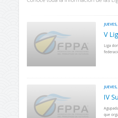
JUEVES,
V Li
Liga do
federaci
JUEVES,
IV S
Agupada
que orga