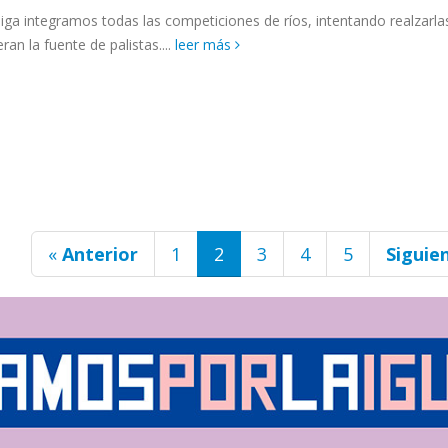
liga integramos todas las competiciones de ríos, intentando realzarl
ran la fuente de palistas....
leer más
«
Anterior
1
2
3
4
5
Siguie