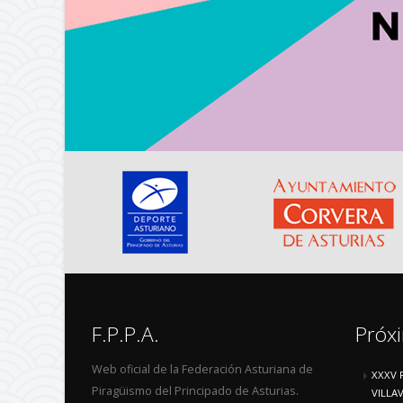
F.P.P.A.
Próx
Web oficial de la Federación Asturiana de
XXXV 
Piragüismo del Principado de Asturias.
VILLA