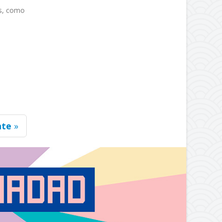
as, como
nte
»