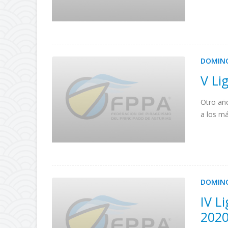
DOMING
V Li
Otro añ
a los má
DOMING
IV L
202